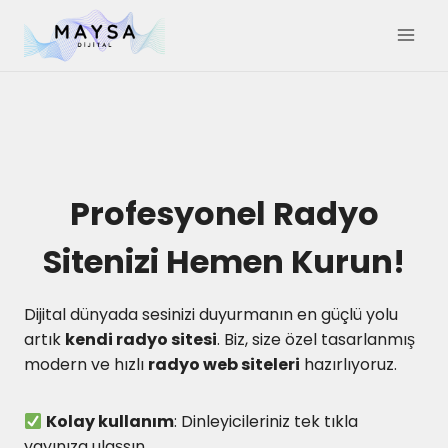
Skip
to
content
Profesyonel Radyo
Sitenizi Hemen Kurun!
Dijital dünyada sesinizi duyurmanın en güçlü yolu
artık
kendi radyo sitesi
. Biz, size özel tasarlanmış
modern ve hızlı
radyo web siteleri
hazırlıyoruz.
Kolay kullanım
: Dinleyicileriniz tek tıkla
yayınıza ulaşsın.